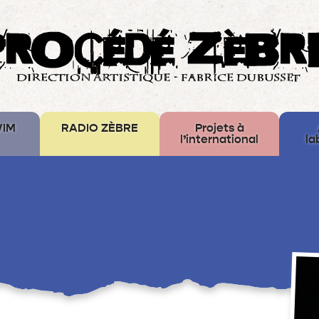
WIM
RADIO ZÈBRE
Projets à
l’international
la
Laboratories
Iuvenis
Water
Mirror
–
Europe
Créative
Bus
des
Mémoires