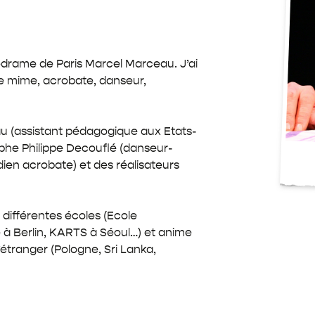
Les
Porteurs
de
Mémoires
odrame de Paris Marcel Marceau. J’ai
Explorateurs
e mime, acrobate, danseur,
au (assistant pédagogique aux Etats-
phe Philippe Decouflé (danseur-
en acrobate) et des réalisateurs
ifférentes écoles (Ecole
 à Berlin, KARTS à Séoul…) et anime
étranger (Pologne, Sri Lanka,