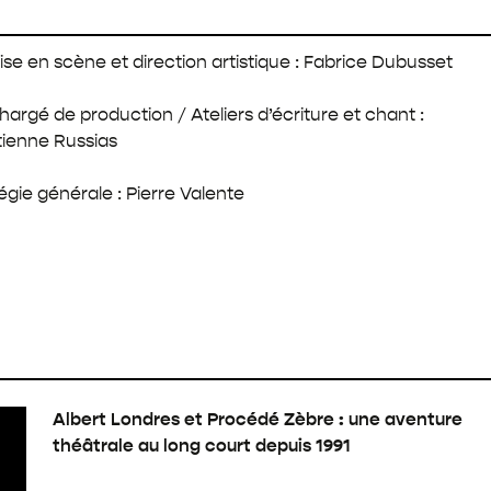
Les
Porteurs
de
ise en scène et direction artistique : Fabrice Dubusset
Mémoires
Explorateurs
hargé de production / Ateliers d’écriture et chant :
tienne Russias
égie générale : Pierre Valente
Albert Londres et Procédé Zèbre : une aventure
théâtrale au long court depuis 1991