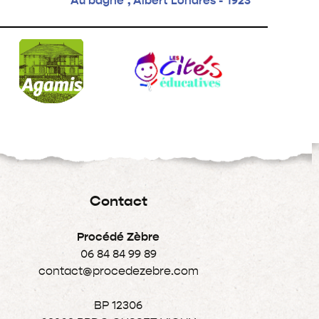
"Au bagne", Albert Londres - 1923
Contact
Procédé Zèbre
06 84 84 99 89
contact@procedezebre.com
BP 12306