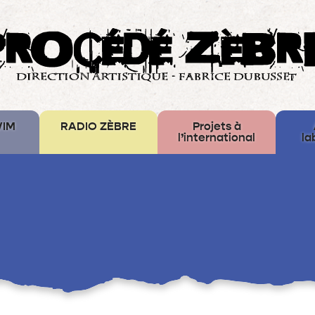
WIM
RADIO ZÈBRE
Projets à
l’international
la
Laboratories
Iuvenis
Water
Mirror
–
Europe
Créative
Bus
des
Mémoires