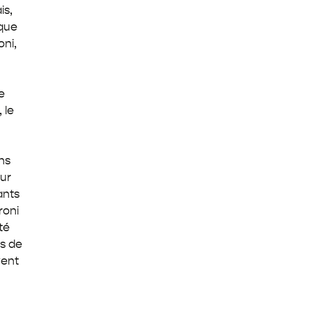
is,
 que
ni,
e
 le
ns
our
ants
roni
té
rs de
vent