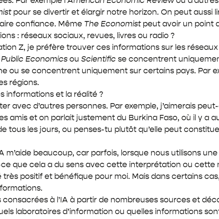
sées. Par exemple l’
American Economic Review
ou d’autres
ist
pour se divertir et élargir notre horizon. On peut aussi li
 faire confiance. Même
The Economist
peut avoir un point d
ions : réseaux sociaux, revues, livres ou radio ?
on Z, je préfère trouver ces informations sur les réseaux s
f Public Economics
ou
Scientific
se concentrent uniquement
raîne ou se concentrent uniquement sur certains pays. Par 
es régions.
 informations et la réalité ?
er avec d’autres personnes. Par exemple, j’aimerais peut-êt
des amis et on parlait justement du Burkina Faso, où il y a
 de tous les jours, ou penses-tu plutôt qu’elle peut constit
l’IA m’aide beaucoup, car parfois, lorsque nous utilisons un
ce que cela a du sens avec cette interprétation ou cette n
té très positif et bénéfique pour moi. Mais dans certains ca
formations.
s consacrées à l’IA à partir de nombreuses sources et déco
ls laboratoires d’information ou quelles informations sont e