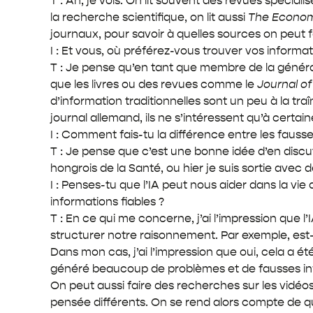
T : Ah, je vois. On lit souvent des revues spéciali
la recherche scientifique, on lit aussi
The Econom
journaux, pour savoir à quelles sources on peut
I : Et vous, où préférez-vous trouver vos informat
T : Je pense qu’en tant que membre de la générati
que les livres ou des revues comme le
Journal o
d’information traditionnelles sont un peu à la t
journal allemand, ils ne s’intéressent qu’à certain
I : Comment fais-tu la différence entre les fausses
T : Je pense que c’est une bonne idée d’en discut
hongrois de la Santé, ou hier je suis sortie avec 
I : Penses-tu que l’IA peut nous aider dans la vie
informations fiables ?
T : En ce qui me concerne, j’ai l’impression que 
structurer notre raisonnement. Par exemple, est-
Dans mon cas, j’ai l’impression que oui, cela a é
généré beaucoup de problèmes et de fausses in
On peut aussi faire des recherches sur les vidéo
pensée différents. On se rend alors compte de que