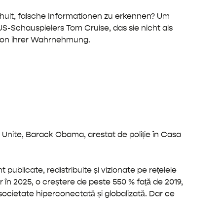
hult, falsche Informationen zu erkennen? Um
S-Schauspielers Tom Cruise, das sie nicht als
 von ihrer Wahrnehmung.
r Unite, Barack Obama, arestat de poliție în Casa
t publicate, redistribuite și vizionate pe rețelele
 în 2025, o creștere de peste 550 % față de 2019,
societate hiperconectată și globalizată. Dar ce