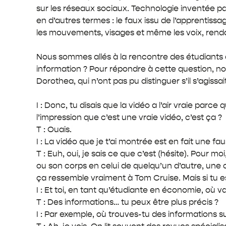
sur les réseaux sociaux. Technologie inventée pa
en d’autres termes : le faux issu de l’apprentis
les mouvements, visages et même les voix, rendant 
Nous sommes allés à la rencontre des étudiants d
information ? Pour répondre à cette question, n
Dorothea, qui n’ont pas pu distinguer s’il s’agis
I : Donc, tu disais que la vidéo a l’air vraie pa
l’impression que c’est une vraie vidéo, c’est ça ?
T : Ouais.
I : La vidéo que je t’ai montrée est en fait une f
T : Euh, oui, je sais ce que c’est (hésite). Pour mo
ou son corps en celui de quelqu’un d’autre, une cé
ça ressemble vraiment à Tom Cruise. Mais si tu 
I : Et toi, en tant qu’étudiante en économie, où 
T : Des informations… tu peux être plus précis ?
I : Par exemple, où trouves-tu des informations 