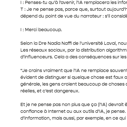
I : Penses-tu qu’à l’avenir, l’IA remplacera les inf
T : Je ne pense pas, parce que, surtout aujourd’hu
dépend du point de vue du narrateur : s’il consi
I : Merci beaucoup.
Selon la Dre Nadia Naffi de l’université Laval, n
Les réseaux sociaux, par la distribution algori
d’influenceurs. Cela a des conséquences sur les 
“Je crains vraiment que l’IA ne remplace souvent,
évident de distinguer si quelque chose est faux o
générale, les gens croient beaucoup de choses qu’
réelles, et c’est dangereux.
Et je ne pense pas non plus que ça (l’IA) devrait
confiance à Internet ou aux outils d’IA, je pen
d’information, mais aussi, par exemple, en ce qu