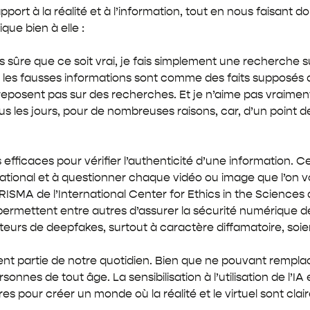
pport à la réalité et à l’information, tout en nous faisant
que bien à elle :
s sûre que ce soit vrai, je fais simplement une recherche s
e les fausses informations sont comme des faits supposés 
e reposent pas sur des recherches. Et je n’aime pas vraiment 
tous les jours, pour de nombreuses raisons, car, d’un point
efficaces pour vérifier l’authenticité d’une information. 
tional et à questionner chaque vidéo ou image que l’on voit
RISMA de l’International Center for Ethics in the Sciences
permettent entre autres d’assurer la sécurité numérique d
eurs de deepfakes, surtout à caractère diffamatoire, soient
nt partie de notre quotidien. Bien que ne pouvant remplacer
es de tout âge. La sensibilisation à l’utilisation de l’IA et
es pour créer un monde où la réalité et le virtuel sont clai