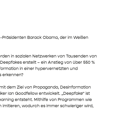
 US-Präsidenten Barack Obama, der im Weißen
d werden in sozialen Netzwerken von Tausenden von
Deepfakes erstellt – ein Anstieg von über 550 %
information in einer hypervernetzten und
ws erkennen?
d, mit dem Ziel von Propaganda, Desinformation
r Ian Goodfellow entwickelt. „Deepfake“ ist
earning entsteht. Mithilfe von Programmen wie
itieren, wodurch es immer schwieriger wird,