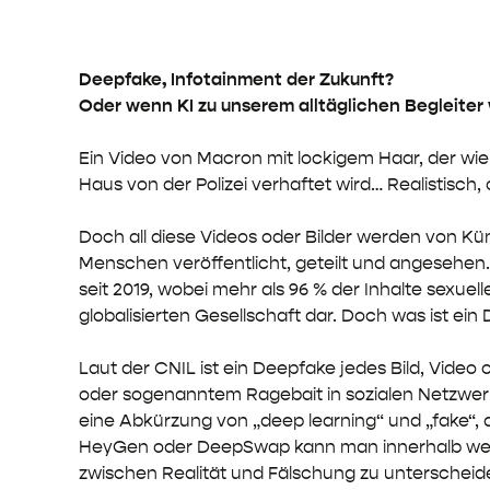
Deepfake, Infotainment der Zukunft?
Oder wenn KI zu unserem alltäglichen Begleiter
Ein Video von Macron mit lockigem Haar, der wie
Haus von der Polizei verhaftet wird… Realistisch,
Doch all diese Videos oder Bilder werden von Kün
Menschen veröffentlicht, geteilt und angesehen.
seit 2019, wobei mehr als 96 % der Inhalte sexuel
globalisierten Gesellschaft dar. Doch was ist ei
Laut der CNIL ist ein Deepfake jedes Bild, Video
oder sogenanntem Ragebait in sozialen Netzwerk
eine Abkürzung von „deep learning“ und „fake“, 
HeyGen oder DeepSwap kann man innerhalb weni
zwischen Realität und Fälschung zu unterscheid