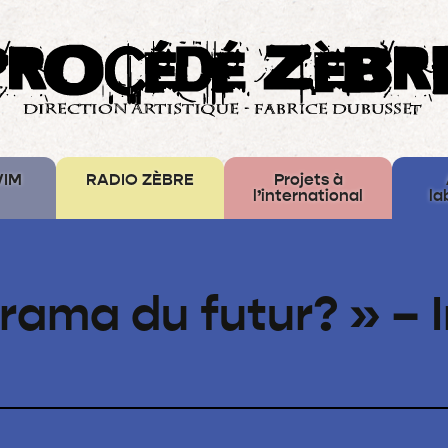
WIM
RADIO ZÈBRE
Projets à
l’international
la
Laboratories
Iuvenis
orama du futur? » –
Water
Mirror
–
Europe
Créative
Bus
des
Mémoires