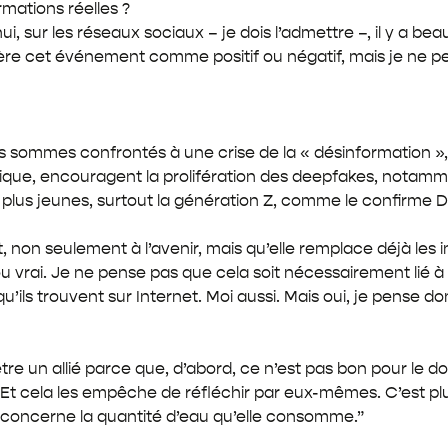
ormations réelles ?
i, sur les réseaux sociaux – je dois l’admettre –, il y a be
dère cet événement comme positif ou négatif, mais je ne pe
ous sommes confrontés à une crise de la « désinformation », 
thmique, encouragent la prolifération des deepfakes, notam
plus jeunes, surtout la génération Z, comme le confirme Do
 non seulement à l’avenir, mais qu’elle remplace déjà les i
u vrai. Je ne pense pas que cela soit nécessairement lié à l
ils trouvent sur Internet. Moi aussi. Mais oui, je pense do
 être un allié parce que, d’abord, ce n’est pas bon pour le
se. Et cela les empêche de réfléchir par eux-mêmes. C’est
i concerne la quantité d’eau qu’elle consomme.”