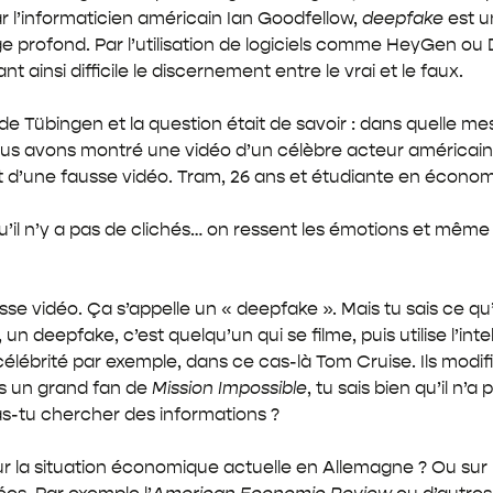
r l’informaticien américain Ian Goodfellow,
deepfake
est u
sage profond. Par l’utilisation de logiciels comme HeyGen o
ainsi difficile le discernement entre le vrai et le faux.
e Tübingen et la question était de savoir : dans quelle m
ous avons montré une vidéo d’un célèbre acteur américain
sait d’une fausse vidéo. Tram, 26 ans et étudiante en économ
rce qu’il n’y a pas de clichés… on ressent les émotions et 
ausse vidéo. Ça s’appelle un « deepfake ». Mais tu sais ce q
i, un deepfake, c’est quelqu’un qui se filme, puis utilise l’in
lébrité par exemple, dans ce cas-là Tom Cruise. Ils modifie
es un grand fan de
Mission Impossible
, tu sais bien qu’il n’
vas-tu chercher des informations ?
sur la situation économique actuelle en Allemagne ? Ou sur