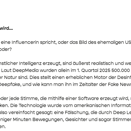
 wird…
 eine Influencerin spricht, oder das Bild des ehemaligen
 oder?
stlicher Intelligenz erzeugt, sind äußerst realistisch un
 Laut DeepMedia wurden allein im 1. Quartal 2025 500.000 
ler Natur sind. Dies stellt einen erheblichen Motor der Des
n Deepfake, und wie kann man ihn im Zeitalter der Fake Ne
 oder jede Stimme, die mithilfe einer Software erzeugt wir
en. Die Technologie wurde vom amerikanischen Informatike
also vereinfacht gesagt: eine Fälschung, die durch Deep L
ger Minuten Bewegungen, Gesichter und sogar Stimmen im
en.