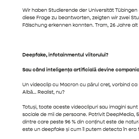
Wir haben Studierende der Universität Tübingen 
diese Frage zu beantworten, zeigten wir zwei St
Fälschung erkennen konnten. Tram, 26 Jahre alt
Deepfake, infotainmentul viitorului?
Sau când inteligența artificială devine companio
Un videoclip cu Macron cu părul creț, vorbind ca 
Albă… Realist, nu?
Totuși, toate aceste videoclipuri sau imagini sunt g
sociale de mii de persoane. Potrivit DeepMedia, 
dintre care peste 96 % din conținut este de natur
este un deepfake și cum îl putem detecta în era 