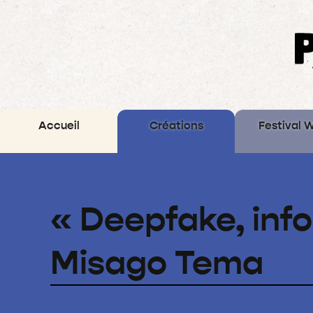
Accueil
Créations
Festival 
Archives
« Deepfake, inf
Misago Tema