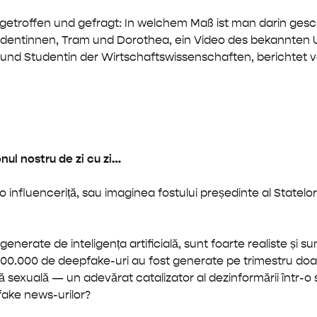
getroffen und gefragt: In welchem Maß ist man darin gesc
udentinnen, Tram und Dorothea, ein Video des bekannten U
 und Studentin der Wirtschaftswissenschaften, berichtet
nul nostru de zi cu zi…
o influenceriță, sau imaginea fostului președinte al Statelo
enerate de inteligența artificială, sunt foarte realiste și sun
500.000 de deepfake-uri au fost generate pe trimestru doar
ă sexuală — un adevărat catalizator al dezinformării într-o 
fake news-urilor?