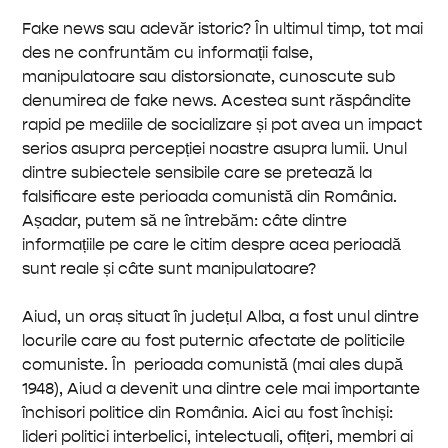
Fake news sau adevăr istoric? În ultimul timp, tot mai
des ne confruntăm cu informații false,
manipulatoare sau distorsionate, cunoscute sub
denumirea de fake news. Acestea sunt răspândite
rapid pe mediile de socializare și pot avea un impact
serios asupra percepției noastre asupra lumii. Unul
dintre subiectele sensibile care se pretează la
falsificare este perioada comunistă din România.
Așadar, putem să ne întrebăm: câte dintre
informațiile pe care le citim despre acea perioadă
sunt reale și câte sunt manipulatoare?
Aiud, un oraș situat în județul Alba, a fost unul dintre
locurile care au fost puternic afectate de politicile
comuniste. În perioada comunistă (mai ales după
1948), Aiud a devenit una dintre cele mai importante
închisori politice din România. Aici au fost închiși:
lideri politici interbelici, intelectuali, ofițeri, membri ai