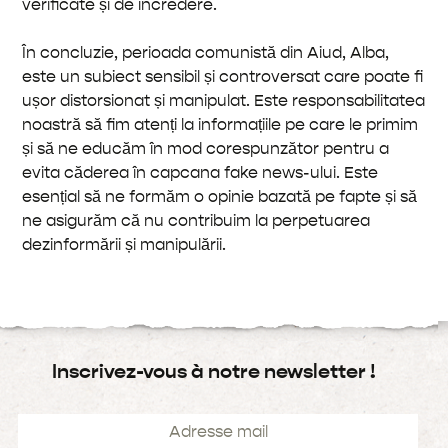
verificate și de încredere.
În concluzie, perioada comunistă din Aiud, Alba,
este un subiect sensibil și controversat care poate fi
ușor distorsionat și manipulat. Este responsabilitatea
noastră să fim atenți la informațiile pe care le primim
și să ne educăm în mod corespunzător pentru a
evita căderea în capcana fake news-ului. Este
esențial să ne formăm o opinie bazată pe fapte și să
ne asigurăm că nu contribuim la perpetuarea
dezinformării și manipulării.
Inscrivez-vous à notre newsletter !