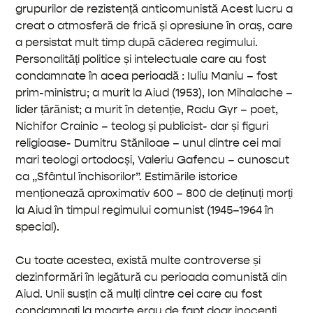
grupurilor de rezistență anticomunistă Acest lucru a
creat o atmosferă de frică și opresiune în oraș, care
a persistat mult timp după căderea regimului.
Personalități politice și intelectuale care au fost
condamnate în acea perioadă : Iuliu Maniu – fost
prim-ministru; a murit la Aiud (1953), Ion Mihalache –
lider țărănist; a murit în detenție, Radu Gyr – poet,
Nichifor Crainic – teolog și publicist- dar și figuri
religioase- Dumitru Stăniloae – unul dintre cei mai
mari teologi ortodocși, Valeriu Gafencu – cunoscut
ca „Sfântul închisorilor”. Estimările istorice
menționează aproximativ 600 – 800 de deținuți morți
la Aiud în timpul regimului comunist (1945–1964 în
special).
Cu toate acestea, există multe controverse și
dezinformări în legătură cu perioada comunistă din
Aiud. Unii susțin că mulți dintre cei care au fost
condamnați la moarte erau de fapt doar inocenți