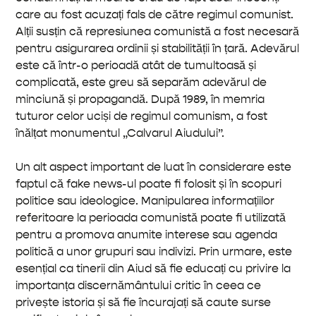
care au fost acuzați fals de către regimul comunist.
Alții susțin că represiunea comunistă a fost necesară
pentru asigurarea ordinii și stabilității în țară. Adevărul
este că într-o perioadă atât de tumultoasă și
complicată, este greu să separăm adevărul de
minciună și propagandă. După 1989, în memria
tuturor celor uciși de regimul comunism, a fost
înălțat monumentul „Calvarul Aiudului”.
Un alt aspect important de luat în considerare este
faptul că fake news-ul poate fi folosit și în scopuri
politice sau ideologice. Manipularea informațiilor
referitoare la perioada comunistă poate fi utilizată
pentru a promova anumite interese sau agenda
politică a unor grupuri sau indivizi. Prin urmare, este
esențial ca tinerii din Aiud să fie educați cu privire la
importanța discernământului critic în ceea ce
privește istoria și să fie încurajați să caute surse