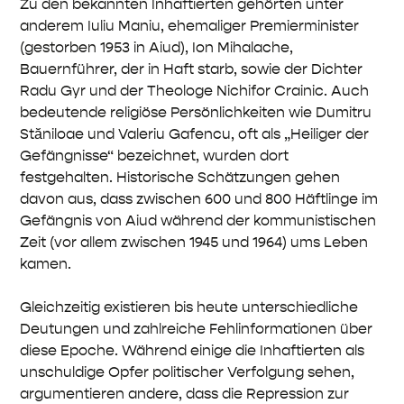
Zu den bekannten Inhaftierten gehörten unter
anderem Iuliu Maniu, ehemaliger Premierminister
(gestorben 1953 in Aiud), Ion Mihalache,
Bauernführer, der in Haft starb, sowie der Dichter
Radu Gyr und der Theologe Nichifor Crainic. Auch
bedeutende religiöse Persönlichkeiten wie Dumitru
Stăniloae und Valeriu Gafencu, oft als „Heiliger der
Gefängnisse“ bezeichnet, wurden dort
festgehalten. Historische Schätzungen gehen
davon aus, dass zwischen 600 und 800 Häftlinge im
Gefängnis von Aiud während der kommunistischen
Zeit (vor allem zwischen 1945 und 1964) ums Leben
kamen.
Gleichzeitig existieren bis heute unterschiedliche
Deutungen und zahlreiche Fehlinformationen über
diese Epoche. Während einige die Inhaftierten als
unschuldige Opfer politischer Verfolgung sehen,
argumentieren andere, dass die Repression zur