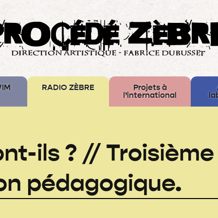
WIM
RADIO ZÈBRE
Projets à
l’international
la
Laboratories
Iuvenis
nt-ils ? // Troisième
Water
Mirror
–
Europe
on pédagogique.
Créative
Bus
des
Mémoires